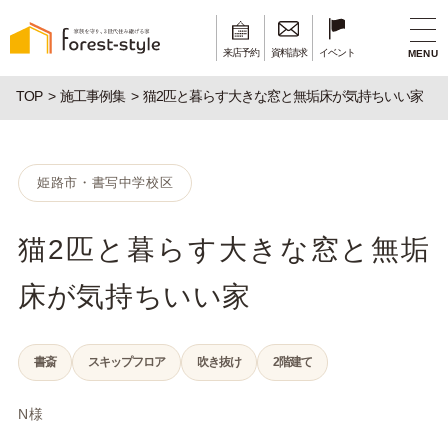
来店予約
資料請求
イベント
MENU
TOP
施工事例集
猫2匹と暮らす大きな窓と無垢床が気持ちいい家
姫路市・書写中学校区
猫2匹と暮らす大きな窓と無垢
床が気持ちいい家
書斎
スキップフロア
吹き抜け
2階建て
N様