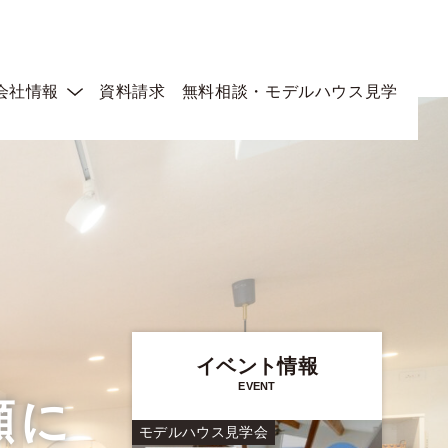
会社情報
資料請求
無料相談・モデルハウス見学
イベント情報
EVENT
顔に
ト/オーナー様邸見学
モデルハウス見学会
終了した