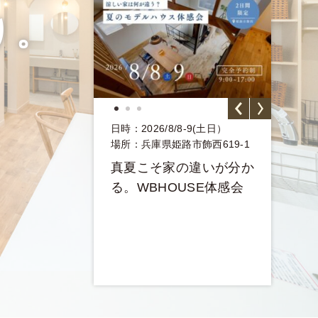
り。
トは終了しま
この
した
4,5(土日)、18,1
日時：2026/8/8-9(土日）
日時：
場所：兵庫県姫路市飾西619-1
日)
姫路市書写
場所
真夏こそ家の違いが分か
兵庫県
】WBHOUS
る。WBHOUSE体感会
【満
お家 | お施主
ス宿
後悔
てみ