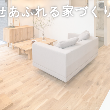
会
せあふれる家づく
このイベントは終了しま
このイベン
した
した
日時：2026年8月29日-30日(土
日時：2026/7/
日)
9,20(土日月)
場所：フォレストモデルハウス
場所：兵庫県
兵庫県姫路市飾西619-1
【受付終了
【満員御礼】モデルハウ
E 9年目の
ス宿泊体験｜建ててから
様邸見学会
後悔する前に、一晩試し
てみる