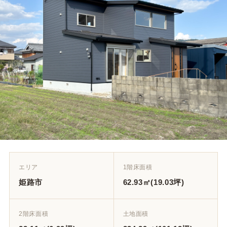
エリア
1階床面積
姫路市
62.93㎡(19.03坪)
2階床面積
土地面積