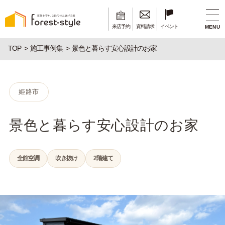
来店予約
資料請求
イベント
MENU
TOP
施工事例集
景色と暮らす安心設計のお家
姫路市
景色と暮らす安心設計のお家
全館空調
吹き抜け
2階建て