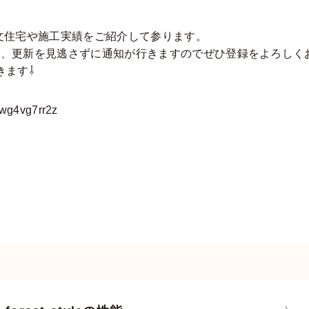
気注⽂住宅や施⼯実績をご紹介して参ります。
と、更新を⾒逃さずに通知が⾏きますのでぜひ登録をよろしく
きます⇩
-wg4vg7rr2z