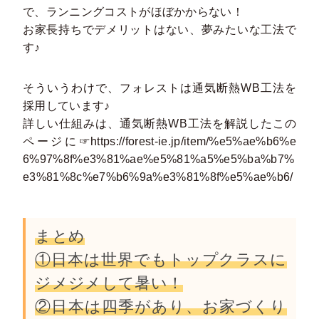
で、ランニングコストがほぼかからない！
お家長持ちでデメリットはない、夢みたいな工法で
す♪
そういうわけで、フォレストは通気断熱WB工法を
採用しています♪
詳しい仕組みは、通気断熱WB工法を解説したこの
ページに☞https://forest-ie.jp/item/%e5%ae%b6%e
6%97%8f%e3%81%ae%e5%81%a5%e5%ba%b7%
e3%81%8c%e7%b6%9a%e3%81%8f%e5%ae%b6/
まとめ
①日本は世界でもトップクラスに
ジメジメして暑い！
②日本は四季があり、お家づくり