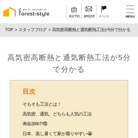
来店予約
資料請求
イベント
MENU
TOP
スタッフブログ
高気密高断熱と通気断熱工法が5分で分かる
高気密高断熱と通気断熱工法が5分
で分かる
目次
そもそも工法とは！
高気密、通気、どちらも人気の工法
寿命28年!?😨
日本、蒸し暑くて家が腐りやすい😭