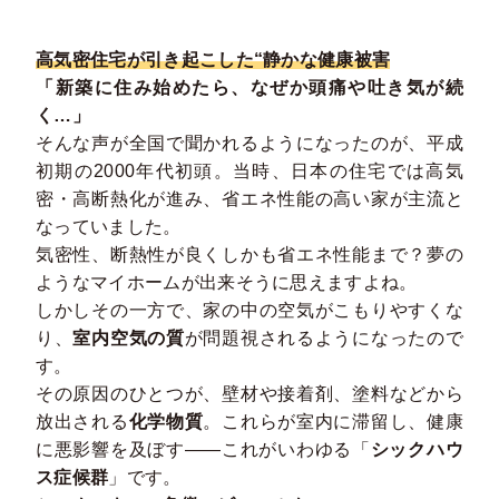
高気密住宅が引き起こした“静かな健康被害
「新築に住み始めたら、なぜか頭痛や吐き気が続
く…」
そんな声が全国で聞かれるようになったのが、平成
初期の2000年代初頭。当時、日本の住宅では高気
密・高断熱化が進み、省エネ性能の高い家が主流と
なっていました。
気密性、断熱性が良くしかも省エネ性能まで？夢の
ようなマイホームが出来そうに思えますよね。
しかしその一方で、家の中の空気がこもりやすくな
り、
室内空気の質
が問題視されるようになったので
す。
その原因のひとつが、壁材や接着剤、塗料などから
放出される
化学物質
。これらが室内に滞留し、健康
に悪影響を及ぼす――これがいわゆる「
シックハウ
ス症候群
」です。