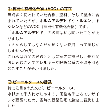
① 揮発性有機化合物（VOC）の存在
当時多く使われていた合板、塗料、そして壁紙に含
まれていたのが、
ホルムアルデヒド
や
トルエン、キ
シレン
などのVOC（揮発性有機化合物）です。
「ホルムアルデヒド」
の名前は私も聞いたことがあ
りました！
字面からしてもなんだか良くない物質、って感じが
しませんか(笑)
これらは時間の経過とともに室内に揮発し、長期間
吸い込むことでアレルギーや呼吸器系の不調を引き
起こすことが分かりました。
② ビニールクロスの普及
特に注目されたのが、
ビニールクロス
。
水拭きで手入れがしやすく、価格も手ごろでデザイ
ンが豊富なため、当時の新築住宅で急速に普及しま
した。