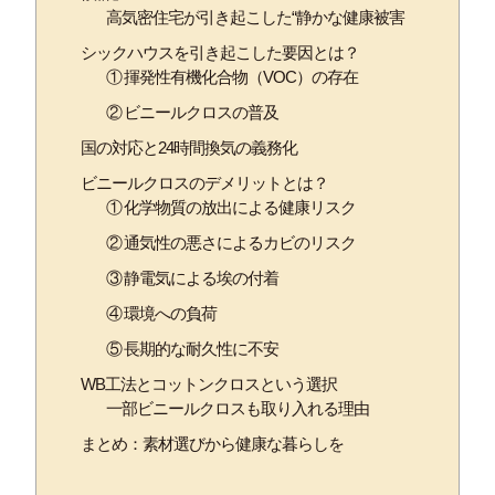
高気密住宅が引き起こした“静かな健康被害
シックハウスを引き起こした要因とは？
① 揮発性有機化合物（VOC）の存在
② ビニールクロスの普及
国の対応と24時間換気の義務化
ビニールクロスのデメリットとは？
① 化学物質の放出による健康リスク
② 通気性の悪さによるカビのリスク
③ 静電気による埃の付着
④ 環境への負荷
⑤ 長期的な耐久性に不安
WB工法とコットンクロスという選択
一部ビニールクロスも取り入れる理由
まとめ：素材選びから健康な暮らしを