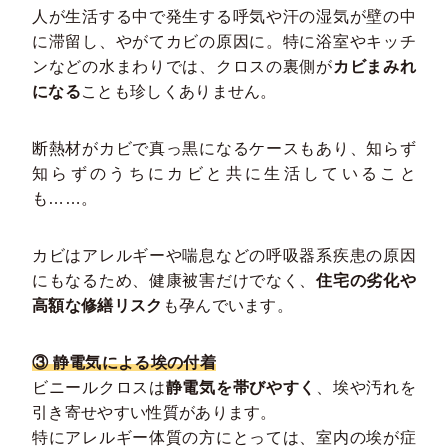
人が生活する中で発生する呼気や汗の湿気が壁の中
に滞留し、やがてカビの原因に。特に浴室やキッチ
ンなどの水まわりでは、クロスの裏側が
カビまみれ
になる
ことも珍しくありません。
断熱材がカビで真っ黒になるケースもあり、知らず
知らずのうちにカビと共に生活していること
も……。
カビはアレルギーや喘息などの呼吸器系疾患の原因
にもなるため、健康被害だけでなく、
住宅の劣化や
高額な修繕リスク
も孕んでいます。
③ 静電気による埃の付着
ビニールクロスは
静電気を帯びやすく
、埃や汚れを
引き寄せやすい性質があります。
特にアレルギー体質の方にとっては、室内の埃が症